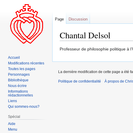
Page
Discussion
Chantal Delsol
Aller
Aller
Professeur de philosophie politique à l
à
à
Accueil
la
la
Modifications récentes
navigation
recherche
Toutes les pages
La dernière modification de cette page a été f
Personnages
Bibliothèque
Politique de confidentialité
À propos de Chris
Nous écrire
Informations
rédactionnelles
Liens
Qui sommes-nous?
Spécial
Aide
Menu