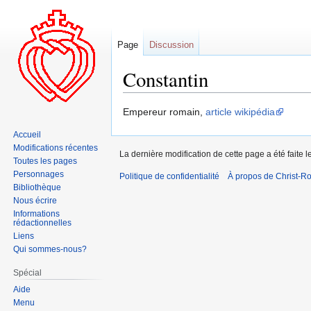
Page
Discussion
Constantin
Aller
Aller
Empereur romain,
article wikipédia
à
à
Accueil
la
la
Modifications récentes
La dernière modification de cette page a été faite
navigation
recherche
Toutes les pages
Personnages
Politique de confidentialité
À propos de Christ-Ro
Bibliothèque
Nous écrire
Informations
rédactionnelles
Liens
Qui sommes-nous?
Spécial
Aide
Menu