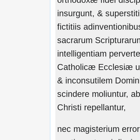
insurgunt, & superstit
fictitiis adinventionibu
sacrarum Scripturaru
intelligentiam pervert
Catholicæ Ecclesiæ u
& inconsutilem Domin
scindere moliuntur, ab 
Christi repellantur,
nec magisterium error