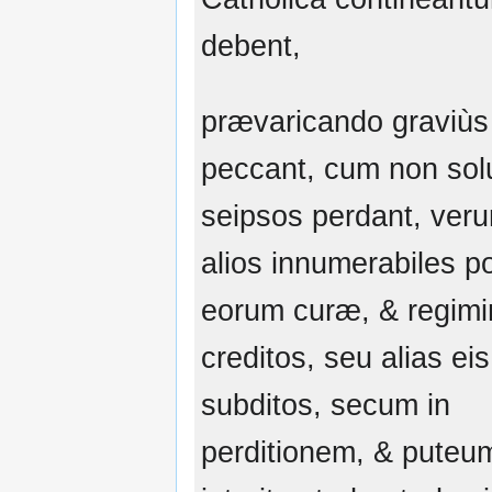
debent,
prævaricando graviùs
peccant, cum non so
seipsos perdant, ver
alios innumerabiles p
eorum curæ, & regimi
creditos, seu alias eis
subditos, secum in
perditionem, & puteu