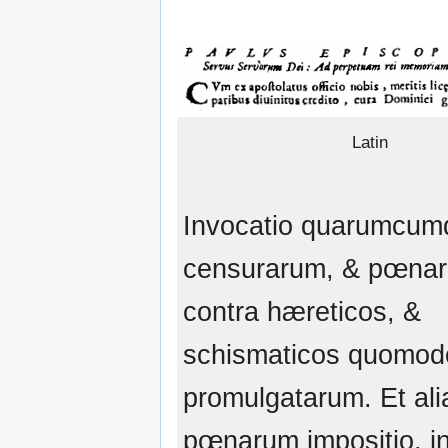
Latin
Invocatio quarumcum
censurarum, & pœna
contra hæreticos, &
schismaticos quomodo
promulgatarum. Et al
pœnarum impositio, i