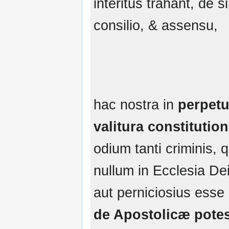
interitus trahant, de s
consilio, & assensu,
hac nostra in
perpet
valitura constitutio
odium tanti criminis, 
nullum in Ecclesia De
aut perniciosius esse
de Apostolicæ potes