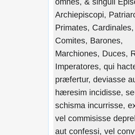
omnes, & singuli Epis
Archiepiscopi, Patria
Primates, Cardinales,
Comites, Barones,
Marchiones, Duces, 
Imperatores, qui hact
præfertur, deviasse au
hæresim incidisse, s
schisma incurrisse, e
vel commisisse depre
aut confessi, vel convi