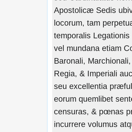
Apostolicæ Sedis ubiv
locorum, tam perpet
temporalis Legationis
vel mundana etiam Co
Baronali, Marchionali,
Regia, & Imperiali auc
seu excellentia præfu
eorum quemlibet sent
censuras, & pœnas p
incurrere volumus at