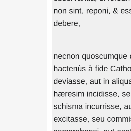
non sint, reponi, & es
debere,
necnon quoscumque 
hactenùs à fide Catho
deviasse, aut in aliq
hæresim incidisse, s
schisma incurrisse, a
excitasse, seu commi