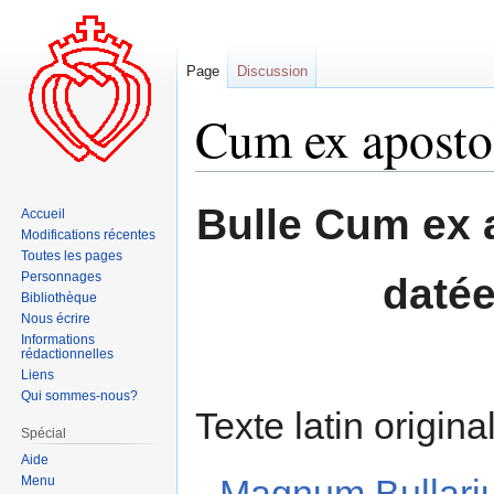
Page
Discussion
Cum ex apostol
Aller
Aller
Bulle Cum ex 
Accueil
à
à
Modifications récentes
la
la
Toutes les pages
navigation
recherche
Personnages
datée
Bibliothèque
Nous écrire
Informations
rédactionnelles
Liens
Qui sommes-nous?
Texte latin origina
Spécial
Aide
Magnum Bullar
Menu