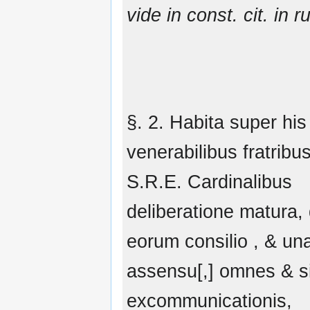
vide in const. cit. in r
§. 2. Habita super hi
venerabilibus fratribus
S.R.E. Cardinalibus
deliberatione matura,
eorum consilio , & un
assensu[,] omnes & s
excommunicationis,