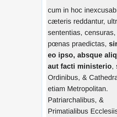
cum in hoc inexcusabi
cæteris reddantur, ult
sententias, censuras,
pœnas praedictas,
si
eo ipso, absque aliq
aut facti ministerio
,
Ordinibus, & Cathedra
etiam Metropolitan.
Patriarchalibus, &
Primatialibus Ecclesii