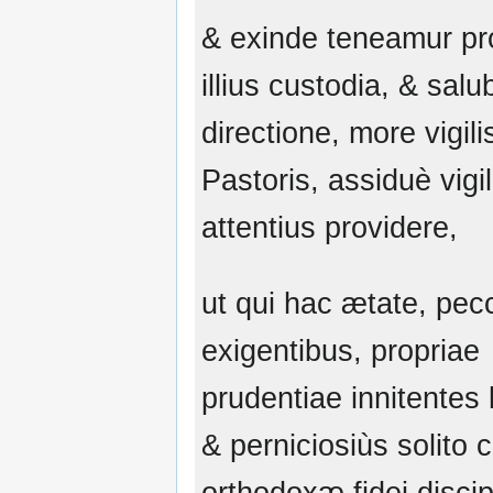
& exinde teneamur pro
illius custodia, & salub
directione, more vigili
Pastoris, assiduè vigi
attentius providere,
ut qui hac ætate, pec
exigentibus, propriae
prudentiae innitentes l
& perniciosiùs solito 
orthodoxæ fidei disci