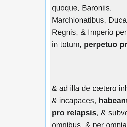
quoque, Baroniis,
Marchionatibus, Duca
Regnis, & Imperio pen
in totum,
perpetuo pr
& ad illa de cætero in
& incapaces,
habean
pro relapsis
, & subve
omnibus, & per omnia