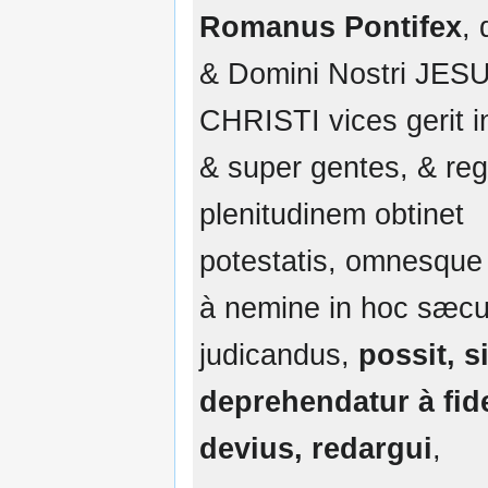
Romanus Pontifex
, 
& Domini Nostri JES
CHRISTI vices gerit in
& super gentes, & re
plenitudinem obtinet
potestatis, omnesque 
à nemine in hoc sæcu
judicandus,
possit, s
deprehendatur à fid
devius, redargui
,