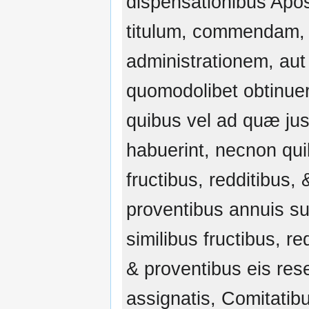
dispensationibus Apost
titulum, commendam,
administrationem, aut 
quomodolibet obtinueri
quibus vel ad quæ jus
habuerint, necnon qui
fructibus, redditibus, 
proventibus annuis s
similibus fructibus, re
& proventibus eis rese
assignatis, Comitatib