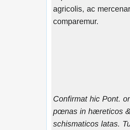
agricolis, ac mercenar
comparemur.
Confirmat hic Pont. 
pœnas in hæreticos 
schismaticos latas. T