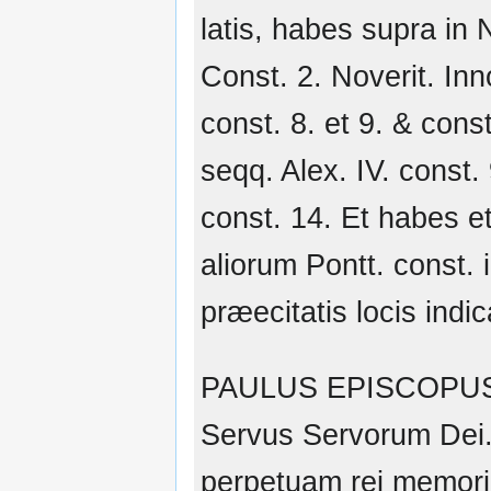
latis, habes supra in Ni
Const. 2. Noverit. Inn
const. 8. et 9. & const
seqq. Alex. IV. const.
const. 14. Et habes e
aliorum Pontt. const. 
præecitatis locis indic
PAULUS EPISCOPU
Servus Servorum Dei
perpetuam rei memor