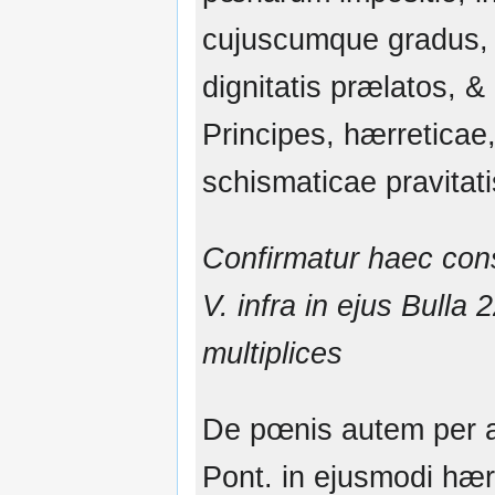
cujuscumque gradus,
dignitatis prælatos, &
Principes, hærreticae,
schismaticae pravitati
Confirmatur haec cons
V. infra in ejus Bulla 2
multiplices
De pœnis autem per a
Pont. in ejusmodi hær