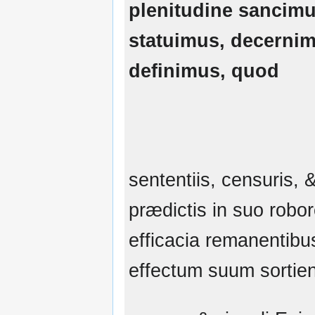
plenitudine sancimu
statuimus, decerni
definimus, quod
sententiis, censuris,
prædictis in suo robor
efficacia remanentibu
effectum suum sortien