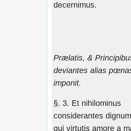
decernimus.
Prælatis, & Principibu
deviantes alias pœna
imponit.
§. 3. Et nihilominus
considerantes dignum
qui virtutis amore a m