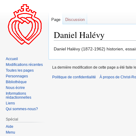
Page
Discussion
Daniel Halévy
Aller
Aller
Daniel Halévy (1872-1962) historien, essai
à
à
Accueil
la
la
Modifications récentes
La dernière modification de cette page a été faite le
navigation
recherche
Toutes les pages
Personnages
Politique de confidentialité
À propos de Christ-Ro
Bibliothèque
Nous écrire
Informations
rédactionnelles
Liens
Qui sommes-nous?
Spécial
Aide
Menu