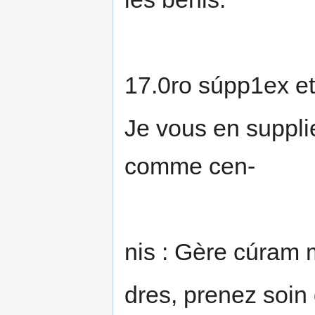
17.0ro súpp1ex et 
Je vous en suppli
comme cen-
nis : Gère cúram m
dres, prenez soin 