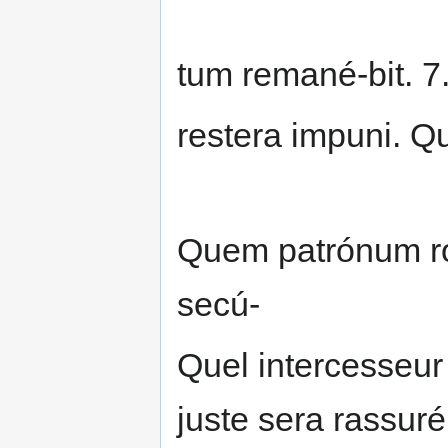
tum remané-bit. 7
restera impuni. Q
Quem patrónum rog
secú-
Quel intercesseur
juste sera rassuré