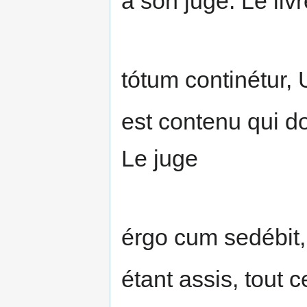
à son juge. Le livr
tótum continétur,
est contenu qui d
Le juge
érgo cum sedébit, 
étant assis, tout c