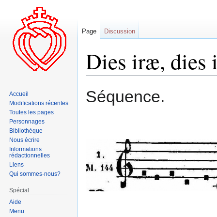
Page
Discussion
Dies iræ, dies i
Aller
Aller
Séquence.
Accueil
à
à
Modifications récentes
la
la
Toutes les pages
navigation
recherche
Personnages
Bibliothèque
Nous écrire
Informations
rédactionnelles
Liens
Qui sommes-nous?
Spécial
Aide
Menu