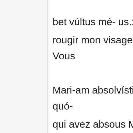
bet vúltus mé- us.
rougir mon visage
Vous
Mari-am absolvísti
quó-
qui avez absous M