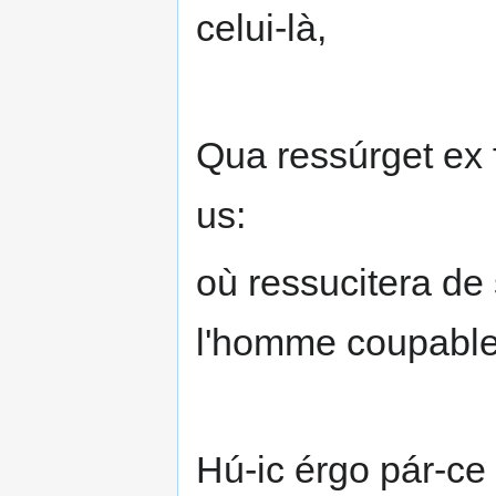
celui-là,
Qua ressúrget ex 
us:
où ressucitera de 
l'homme coupable
Hú-ic érgo pár-ce