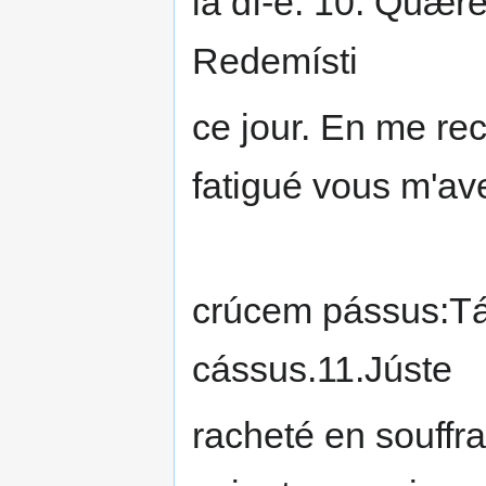
la dí-e. 10. Quære
Redemísti
ce jour. En me re
fatigué vous m'av
crúcem pássus:Tán
cássus.11.Júste
racheté en souffra