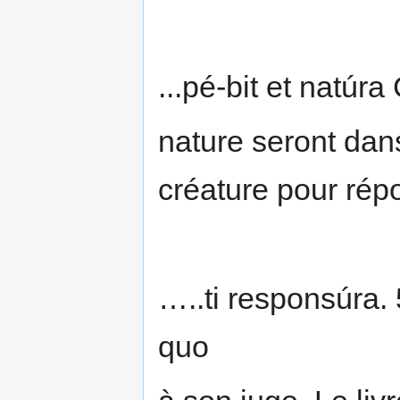
...pé-bit et natúr
nature seront dans
créature pour rép
…..ti responsúra. 5
quo