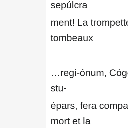
sepúlcra
ment! La trompette
tombeaux
…regi-ónum, Cóge
stu-
épars, fera compa
mort et la