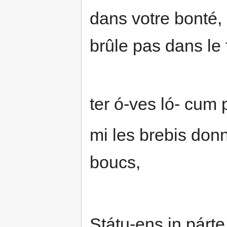
dans votre bonté,
brûle pas dans le 
ter ó-ves ló- cum
mi les brebis don
boucs,
Státu-ens in párte