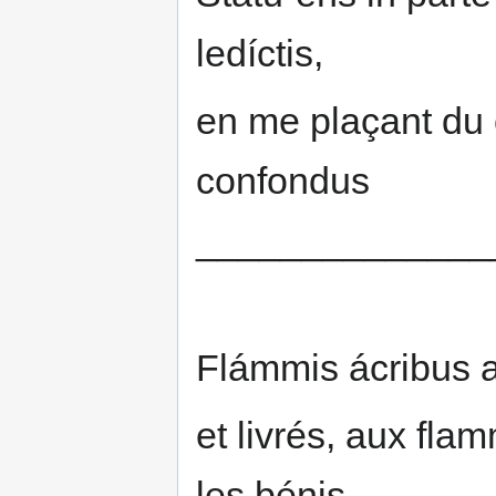
ledíctis,
en me plaçant du 
confondus
______________
Flámmis ácribus a
et livrés, aux fla
les bénis.