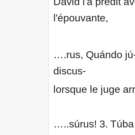
David l'a prédit a
l'épouvante,
….rus, Quándo jú-
discus-
lorsque le juge a
…..súrus! 3. Túb