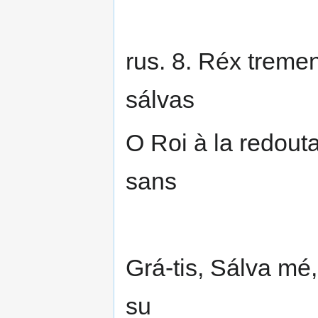
rus. 8. Réx treme
sálvas
O Roi à la redout
sans
Grá-tis, Sálva mé,
su