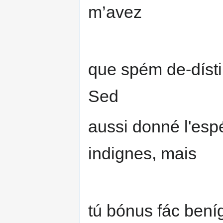
m’avez
que spém de-díst
Sed
aussi donné l'esp
indignes, mais
tú bónus fác bení