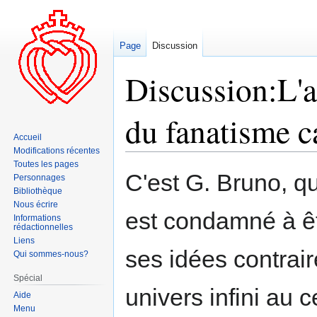
Page
Discussion
Discussion:L'a
du fanatisme c
Accueil
Modifications récentes
Toutes les pages
Aller
Aller
C'est G. Bruno, q
Personnages
à
à
Bibliothèque
la
la
Nous écrire
est condamné à êt
navigation
recherche
Informations
rédactionnelles
Liens
ses idées contrair
Qui sommes-nous?
Spécial
univers infini au 
Aide
Menu