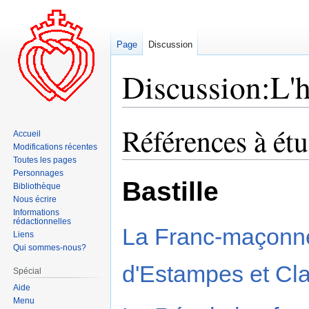
Page
Discussion
Discussion:L'h
Références à étu
Aller
Aller
Accueil
à
à
Modifications récentes
la
la
Toutes les pages
Personnages
navigation
recherche
Bastille
Bibliothèque
Nous écrire
Informations
rédactionnelles
La Franc-maçonner
Liens
Qui sommes-nous?
d'Estampes et Cl
Spécial
Aide
Menu