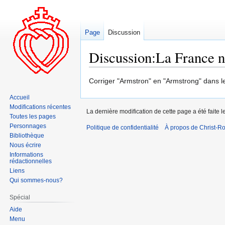
Page
Discussion
Discussion:La France n
Aller
Aller
Corriger "Armstron" en "Armstrong" dans le
à
à
Accueil
la
la
Modifications récentes
La dernière modification de cette page a été faite l
navigation
recherche
Toutes les pages
Personnages
Politique de confidentialité
À propos de Christ-Ro
Bibliothèque
Nous écrire
Informations
rédactionnelles
Liens
Qui sommes-nous?
Spécial
Aide
Menu