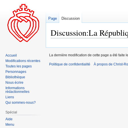
Page
Discussion
Discussion:La Républiqu
Aller
Aller
à
à
La dernière modification de cette page a été faite 
Accueil
la
la
Modifications récentes
Politique de confidentialité
navigation
recherche
À propos de Christ-Ro
Toutes les pages
Personnages
Bibliothèque
Nous écrire
Informations
rédactionnelles
Liens
Qui sommes-nous?
Spécial
Aide
Menu