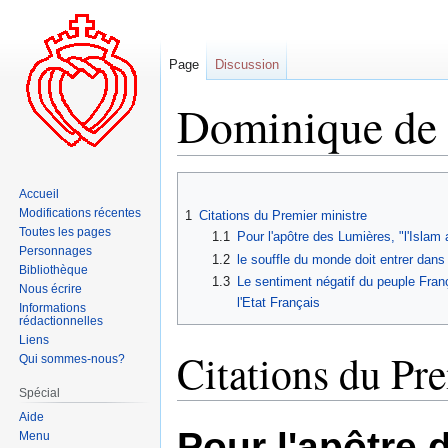
Page
Discussion
Dominique de 
Aller
Aller
Accueil
à
à
Modifications récentes
1
Citations du Premier ministre
la
la
Toutes les pages
1.1
Pour l'apôtre des Lumières, "l'Islam 
navigation
recherche
Personnages
1.2
le souffle du monde doit entrer dan
Bibliothèque
1.3
Le sentiment négatif du peuple Franç
Nous écrire
l'Etat Français
Informations
rédactionnelles
Liens
Citations du Pre
Qui sommes-nous?
Spécial
Aide
Pour l'apôtre 
Menu