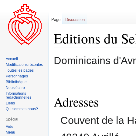
Page
Discussion
Editions du Se
Aller
Aller
Dominicains d'Avri
Accueil
à
à
Modifications récentes
la
la
Toutes les pages
navigation
recherche
Personnages
Bibliothèque
Nous écrire
Informations
Adresses
rédactionnelles
Liens
Qui sommes-nous?
Couvent de la 
Spécial
Aide
Menu