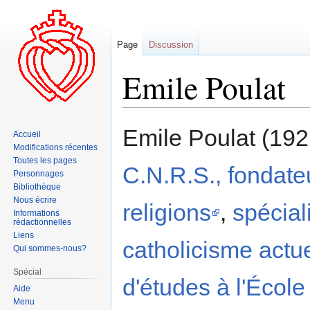
Page
Discussion
Emile Poulat
Aller
Aller
Emile Poulat (192
Accueil
à
à
Modifications récentes
la
la
Toutes les pages
C.N.R.S., fondate
navigation
recherche
Personnages
Bibliothèque
Nous écrire
religions
,
spécial
Informations
rédactionnelles
Liens
catholicisme actue
Qui sommes-nous?
Spécial
d'études à l'Écol
Aide
Menu