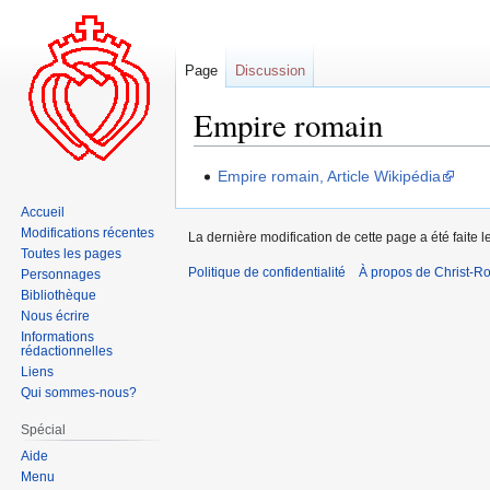
Page
Discussion
Empire romain
Aller
Aller
Empire romain, Article Wikipédia
à
à
Accueil
la
la
Modifications récentes
La dernière modification de cette page a été faite
navigation
recherche
Toutes les pages
Politique de confidentialité
À propos de Christ-Ro
Personnages
Bibliothèque
Nous écrire
Informations
rédactionnelles
Liens
Qui sommes-nous?
Spécial
Aide
Menu