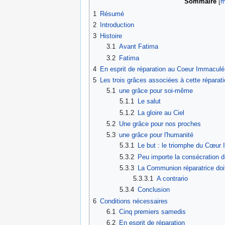
Sommaire
1
Résumé
2
Introduction
3
Histoire
3.1
Avant Fatima
3.2
Fatima
4
En esprit de réparation au Coeur Immaculé
5
Les trois grâces associées à cette réparat
5.1
une grâce pour soi-même
5.1.1
Le salut
5.1.2
La gloire au Ciel
5.2
Une grâce pour nos proches
5.3
une grâce pour l'humanité
5.3.1
Le but : le triomphe du Cœur
5.3.2
Peu importe la consécration d
5.3.3
La Communion réparatrice doit
5.3.3.1
A contrario
5.3.4
Conclusion
6
Conditions nécessaires
6.1
Cinq premiers samedis
6.2
En esprit de réparation