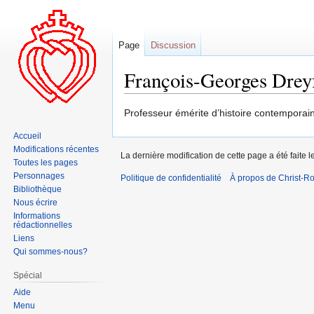
Page
Discussion
François-Georges Drey
Aller
Aller
Professeur émérite d’histoire contemporai
à
à
Accueil
la
la
Modifications récentes
La dernière modification de cette page a été faite
navigation
recherche
Toutes les pages
Personnages
Politique de confidentialité
À propos de Christ-Ro
Bibliothèque
Nous écrire
Informations
rédactionnelles
Liens
Qui sommes-nous?
Spécial
Aide
Menu