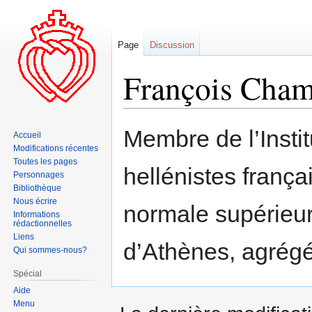
Page
Discussion
François Cha
Aller
Aller
Membre de l’Insti
Accueil
à
à
Modifications récentes
la
la
Toutes les pages
hellénistes frança
navigation
recherche
Personnages
Bibliothèque
Nous écrire
normale supérieur
Informations
rédactionnelles
Liens
d’Athènes, agrégé 
Qui sommes-nous?
Spécial
Aide
Menu