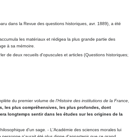
aru dans la Revue des questions historiques, avr. 1889), a été
 accumula les matériaux et rédigea la plus grande partie des
age à sa mémoire.
rler de deux recueils d'opuscules et articles (Questions historiques;
mplète du premier volume de
l'Histoire des institutions de la France
,
s, les plus compréhensives, les plus profondes, dont
 fera longtemps sentir dans les études sur les origines de la
philosophique d'un sage. - L'Académie des sciences morales lui
e personne n'aurait été plus digne d'appartenir que ce grand