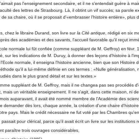
n'aimait pas l'enseignement secondaire, et il ne s'entendait guère à maint
culté des lettres de Strasbourg. Là, il obtint un vif succès; sa parole
r de sa chaire, où il se proposait d'«embrasser l'histoire entière», pl
is, chez le libraire Durand, son livre sur
la Cité antique
, rédigé en six m
uprès des académies et des savants, l'accueil favorable qu'il reçut imm
ole normale lui fût confiée (comme suppléant de M. Geffroy) en févr. 1870;
vité, sur les indications de M. Duruy, à donner des leçons d'histoire à l
Ecole normale, il enseigna l'histoire ancienne, bien que son Histoire des
méthode qu'il a lui-même définie en ces termes : «Nulle généralisation,
diés dans le plus grand détail et sur les textes.»
omme suppléant de M. Geffroy, mais il ne changea pas ses procédés d'exp
rit, mais un véritable enseignement. Il ne s'agit, dans cette maison, ni
 mois auparavant, il avait été nommé membre de l'Académie des scien
 de demander dès lors, chaque année, la création d'une chaire d'histoir
e notre pays. Mais le crédit nécessaire ne fut voté par les Chambres qu'e
passait pour clérical, parce qu'il avait écrit un livre sur les institutions
nt paraître trois ouvrages considérables,