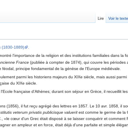
Lire
Voir le text
is (1830-1889)
.
montré l'importance de la religion et des institutions familiales dans la
l'ancienne France
(publiée à compter de 1874), qui couvre les périodes al
 féodal, principe fondamental de la génèse de l'Europe médiévale.
lement parmi les historiens majeurs du XIXe siècle, mais aussi parmi l
ançaise du XIXe siècle.
cole française d'Athènes; durant son séjour en Grèce, il recueillit les 
 (1856), il fut reçu agrégé des lettres en 1857. Le 10 avr. 1858, il sou
stitutis veterum privatis publicisque valuerit
est comme le germe de la Ci
., «le cœur d'un Grec était disposé à se laisser conquérir et comment R
agner en ampleur et en force, était déjà d'une parfaite et simple éléga