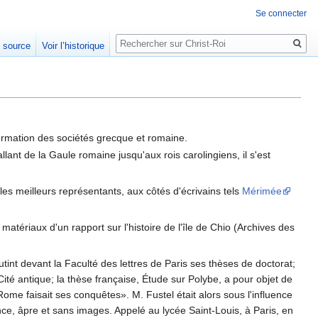
Se connecter
Rechercher
e source
Voir l’historique
 formation des sociétés grecque et romaine.
lant de la Gaule romaine jusqu'aux rois carolingiens, il s'est
es meilleurs représentants, aux côtés d'écrivains tels
Mérimée
matériaux d'un rapport sur l'histoire de l'île de Chio (Archives des
tint devant la Faculté des lettres de Paris ses thèses de doctorat;
té antique; la thèse française, Étude sur Polybe, a pour objet de
ome faisait ses conquêtes». M. Fustel était alors sous l'influence
nce, âpre et sans images. Appelé au lycée Saint-Louis, à Paris, en