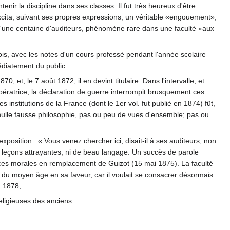
enir la discipline dans ses classes. Il fut très heureux d'être
 excita, suivant ses propres expressions, un véritable «engouement»,
us d'une centaine d'auditeurs, phénomène rare dans une faculté «aux
ois, avec les notes d'un cours professé pendant l'année scolaire
édiatement du public.
 et, le 7 août 1872, il en devint titulaire. Dans l'intervalle, et
'impératrice; la déclaration de guerre interrompit brusquement ces
 institutions de la France (dont le 1er vol. fut publié en 1874) fût,
 nulle fausse philosophie, pas ou peu de vues d'ensemble; pas ou
osition : « Vous venez chercher ici, disait-il à ses auditeurs, non
 de leçons attrayantes, ni de beau langage. Un succès de parole
ces morales en remplacement de Guizot (15 mai 1875). La faculté
e du moyen âge en sa faveur, car il voulait se consacrer désormais
n 1878;
 religieuses des anciens.