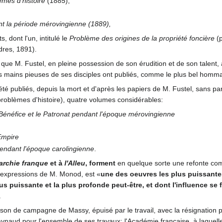
mes d'histoire
(1885),
ant la période mérovingienne (1889),
 dont l'un, intitulé le
Problème des origines de la propriété foncière
(p
dres, 1891).
 que M. Fustel, en pleine possession de son érudition et de son talent,
mains pieuses de ses disciples ont publiés, comme le plus bel homm
été publiés, depuis la mort et d'après les papiers de M. Fustel, sans pa
roblèmes d'histoire), quatre volumes considérables:
e Bénéfice et le Patronat pendant l'époque mérovingienne
'Empire
pendant l'époque carolingienne
.
archie franque
et à
l'Alleu
, forment
en quelque sorte une refonte co
s expressions de M. Monod, est «
une des oeuvres les plus puissante
plus puissante et la plus profonde peut-être, et dont l'influence se
.
ison de campagne de Massy, épuisé par le travail, avec la résignation 
aynaud pour l'ensemble de ses travaux; l'Académie française, à laquell