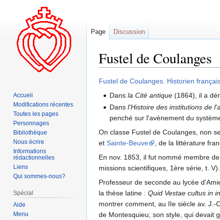
Page
Discussion
Fustel de Coulanges
Aller
Aller
Fustel de Coulanges. Historien frança
à
à
Dans
la Cité antique
(1864), il a dé
Accueil
la
la
Modifications récentes
Dans
l'Histoire des institutions de 
navigation
recherche
Toutes les pages
penché sur l'avènement du système
Personnages
On classe Fustel de Coulanges, non seu
Bibliothèque
Nous écrire
et
Sainte-Beuve
, de la littérature fr
Informations
En nov. 1853, il fut nommé membre de l'E
rédactionnelles
Liens
missions scientifiques, 1ère série, t. V).
Qui sommes-nous?
Professeur de seconde au lycée d'Amiens
la thèse latine :
Quid Vestae cultus in in
Spécial
montrer comment, au IIe siècle av. J.-C
Aide
Menu
de Montesquieu; son style, qui devait g