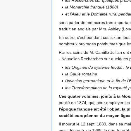
les Recherches sur quelques problè
la Monarchie franque (1888)
et
l'Alleu et le Domaine rural pend
sans parler de mémoires très importants,
traduit en anglais par Mrs. Ashley (Lon
En outre, c'est pendant ces six années
nombreux ouvrages posthumes que les 
Par les soins de M. Camille Jullian ont 
- Nouvelles Recherches sur quelques p
les Origines du système féodal : l
la Gaule romaine
l'invasion germanique et la fin de l
les Transformations de la royauté 
Ces quatre volumes, joints à
la Mon
publié en 1874, qui, pour employer le
l'époque franque ait été l'objet, la 
société européenne du moyen âge
»
Il mourut le 12 sept. 1889, dans sa ma
avait décerné, en 1888, le prix Jean R