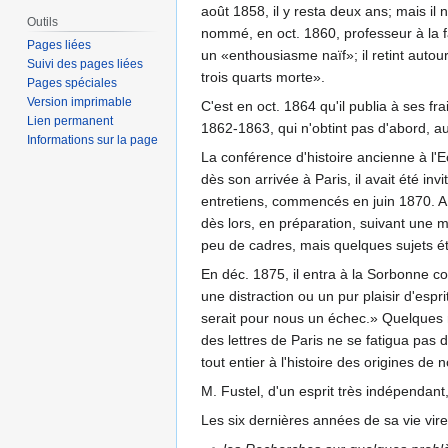
août 1858, il y resta deux ans; mais il 
Outils
nommé, en oct. 1860, professeur à la fa
Pages liées
un «enthousiasme naïf»; il retint autou
Suivi des pages liées
trois quarts morte».
Pages spéciales
Version imprimable
C'est en oct. 1864 qu'il publia à ses fra
Lien permanent
1862-1863, qui n'obtint pas d'abord, a
Informations sur la page
La conférence d'histoire ancienne à l'Ec
dès son arrivée à Paris, il avait été in
entretiens, commencés en juin 1870. A l'
dès lors, en préparation, suivant une 
peu de cadres, mais quelques sujets étu
En déc. 1875, il entra à la Sorbonne c
une distraction ou un pur plaisir d'esp
serait pour nous un échec.» Quelques
des lettres de Paris ne se fatigua pas
tout entier à l'histoire des origines d
M. Fustel, d'un esprit très indépendant, 
Les six dernières années de sa vie vire