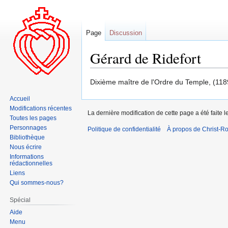
Page
Discussion
Gérard de Ridefort
Aller
Aller
Dixième maître de l'Ordre du Temple, (11
à
à
Accueil
la
la
Modifications récentes
La dernière modification de cette page a été faite l
navigation
recherche
Toutes les pages
Personnages
Politique de confidentialité
À propos de Christ-Ro
Bibliothèque
Nous écrire
Informations
rédactionnelles
Liens
Qui sommes-nous?
Spécial
Aide
Menu