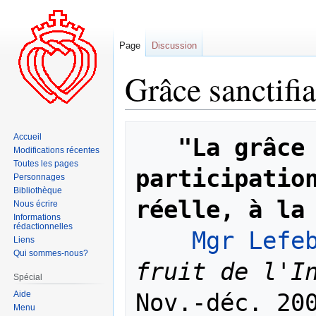
Page
Discussion
Grâce sanctifi
Aller
Aller
Accueil
"La grâce 
à
à
Modifications récentes
la
la
Toutes les pages
participation
navigation
recherche
Personnages
Bibliothèque
réelle, à la
Nous écrire
Informations
rédactionnelles
Mgr Lefe
Liens
Qui sommes-nous?
fruit de l'I
Spécial
Aide
Menu