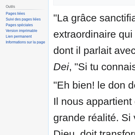
Outils
Pages liées
"La grâce sanctif
Suivi des pages liées
Pages spéciales
extraordinaire qui 
Version imprimable
Lien permanent
Informations sur la page
dont il parlait av
Dei
, "Si tu connai
"Eh bien! le don d
Il nous appartient
grande réalité. Si
Dieu, doit transfo