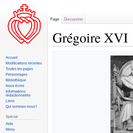
Page
Discussion
Grégoire XVI
Aller
Aller
Accueil
à
à
Modifications récentes
la
la
Toutes les pages
navigation
recherche
Personnages
Bibliothèque
Nous écrire
Informations
rédactionnelles
Liens
Qui sommes-nous?
Spécial
Aide
Menu