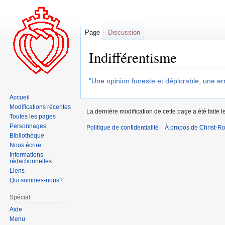
Page
Discussion
Indifférentisme
Aller
Aller
"Une opinion funeste et déplorable, une er
à
à
Accueil
la
la
Modifications récentes
La dernière modification de cette page a été faite l
navigation
recherche
Toutes les pages
Personnages
Politique de confidentialité
À propos de Christ-Ro
Bibliothèque
Nous écrire
Informations
rédactionnelles
Liens
Qui sommes-nous?
Spécial
Aide
Menu