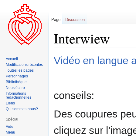
Page
Discussion
Interwiew
Aller
Aller
Vidéo en langue a
Accueil
à
à
Modifications récentes
la
la
Toutes les pages
navigation
recherche
Personnages
Bibliothèque
Nous écrire
conseils:
Informations
rédactionnelles
Liens
Qui sommes-nous?
Des coupures peuv
Spécial
Aide
cliquez sur l'image
Menu