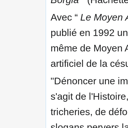
Avec “
Le Moyen 
publié en 1992 u
même de Moyen Ag
artificiel de la c
"Dénoncer une impo
s'agit de l'Histoir
tricheries, de dé
slogans pervers 