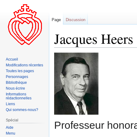
Page
Discussion
Jacques Heers
Aller
Aller
Accueil
à
à
Modifications récentes
la
la
Toutes les pages
navigation
recherche
Personnages
Bibliothèque
Nous écrire
Informations
rédactionnelles
Liens
Qui sommes-nous?
Spécial
Professeur honorai
Aide
Menu