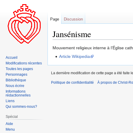
Page
Discussion
Jansénisme
Aller
Aller
Mouvement religieux interne à l’Église cath
à
à
Article Wikipedia
Accueil
la
la
Modifications récentes
navigation
recherche
Toutes les pages
La dernière modification de cette page a été faite
Personnages
Bibliothèque
Politique de confidentialité
À propos de Christ-Ro
Nous écrire
Informations
rédactionnelles
Liens
Qui sommes-nous?
Spécial
Aide
Menu