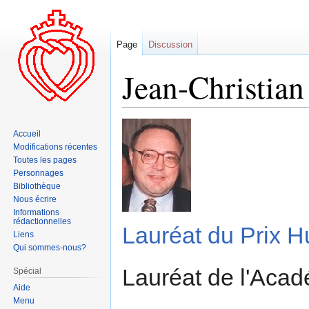
Page
Discussion
Jean-Christian 
Aller
Aller
Accueil
à
à
Modifications récentes
la
la
Toutes les pages
navigation
recherche
Personnages
Bibliothèque
Nous écrire
Informations
rédactionnelles
Lauréat du Prix 
Liens
Qui sommes-nous?
Lauréat de l'Acad
Spécial
Aide
Menu