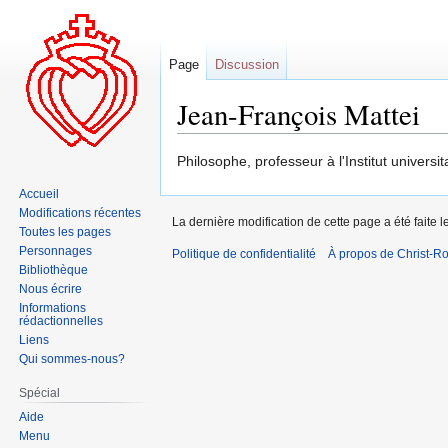
Page
Discussion
Jean-François Mattei
Aller
Aller
Philosophe, professeur à l'Institut universit
à
à
Accueil
la
la
Modifications récentes
La dernière modification de cette page a été faite
navigation
recherche
Toutes les pages
Personnages
Politique de confidentialité
À propos de Christ-Ro
Bibliothèque
Nous écrire
Informations
rédactionnelles
Liens
Qui sommes-nous?
Spécial
Aide
Menu