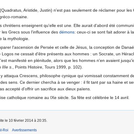
Quadratus, Aristide, Justin) n'est pas seulement de réclamer pour les C
n gréco-romaine.
tes chrétiens enseignent qu'elle est une. Elle aurait d'abord été commun
r les Grecs sous l'influence des
démons
: ceux-ci se sont fait adorer à 
de la mythologie.
parer l'ascension de Persée et celle de Jésus, la conception de Danaé 
e Logos ne cessait d'être présents aux hommes : un Socrate, un Héracli
'est manifesté en plénitude, alors que les hommes n'en avaient jusqu'ic
 IIIe s
., Points Histoire, Tours 1999, p. 102).
 attaqua Crescens, philosophe cynique qui vomissait constamment des i
des sens. Ce dernier chercha à se venger : il fit tant par sa haine et 
 pas accepté d'offrir un sacrifice aux dieux païens.
lise catholique romaine au IXe siècle. Sa fête est célébrée le 14 avril.
ite le 10 février 2014 à 20:35.
t-Roi
Avertissements