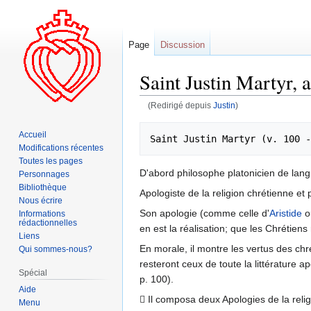
Page
Discussion
Saint Justin Martyr, 
(Redirigé depuis
Justin
)
Aller
Aller
Accueil
à
à
Modifications récentes
la
la
Toutes les pages
D'abord philosophe platonicien de langu
navigation
recherche
Personnages
Bibliothèque
Apologiste de la religion chrétienne et 
Nous écrire
Son apologie (comme celle d'
Aristide
o
Informations
rédactionnelles
en est la réalisation; que les Chrétiens
Liens
En morale, il montre les vertus des chré
Qui sommes-nous?
resteront ceux de toute la littérature a
Spécial
p. 100).
Aide
 Il composa deux Apologies de la relig
Menu