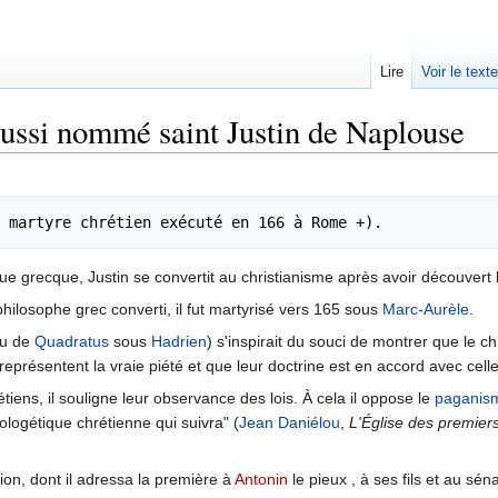
Lire
Voir le text
aussi nommé saint Justin de Naplouse
e grecque, Justin se convertit au christianisme après avoir découvert l
philosophe grec converti, il fut martyrisé vers 165 sous
Marc-Aurèle
.
u de
Quadratus
sous
Hadrien
) s'inspirait du souci de montrer que le ch
 représentent la vraie piété et que leur doctrine est en accord avec cell
tiens, il souligne leur observance des lois. À cela il oppose le
paganis
pologétique chrétienne qui suivra" (
Jean Daniélou
,
L'Église des premiers 
ion, dont il adressa la première à
Antonin
le pieux , à ses fils et au sén