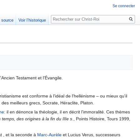
Se connecter
Rechercher
e source
Voir l’historique
'Ancien Testament et l'Évangile.
ristianisme est conforme à l'idéal de l'hellénisme – ou mieux qu'il
e des meilleurs grecs, Socrate, Héraclite, Platon.
me
: il en dénonce la théologie, il en décrit l'immoralité. Ces thèmes
temps, des origines à la fin du IIIe s
., Points Histoire, Tours 1999,
at , et la seconde à
Marc-Aurèle
et Lucius Verus, successeurs