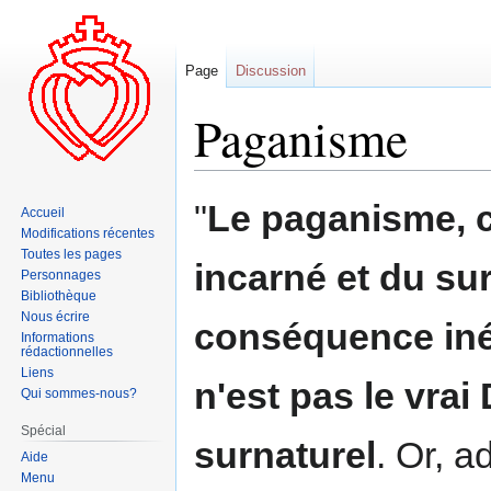
Page
Discussion
Paganisme
Aller
Aller
"
Le
paganisme
, 
Accueil
à
à
Modifications récentes
la
la
Toutes les pages
incarné et du su
navigation
recherche
Personnages
Bibliothèque
Nous écrire
conséquence inév
Informations
rédactionnelles
Liens
n'est pas le vrai 
Qui sommes-nous?
Spécial
surnaturel
. Or, a
Aide
Menu