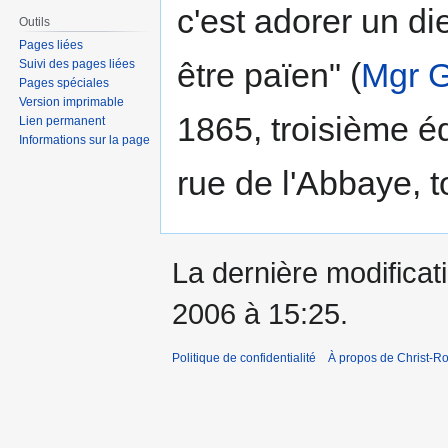
c'est adorer un di
Outils
Pages liées
être païen" (
Mgr 
Suivi des pages liées
Pages spéciales
Version imprimable
1865, troisième é
Lien permanent
Informations sur la page
rue de l'Abbaye, t
La dernière modificati
2006 à 15:25.
Politique de confidentialité
À propos de Christ-Ro