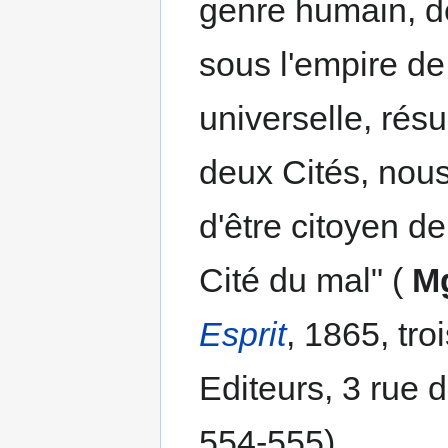
genre humain, de
sous l'empire de l
universelle, rés
deux Cités, nous
d'être citoyen de
Cité du mal" (
Mg
Esprit
, 1865, tr
Editeurs, 3 rue d
554-555).