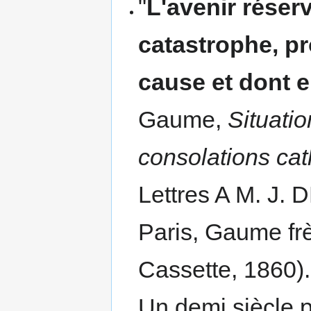
"
L'avenir réserv
catastrophe, pr
cause et dont e
Gaume,
Situatio
consolations cat
Lettres A M. J. 
Paris, Gaume frè
Cassette, 1860).
Un demi siècle p