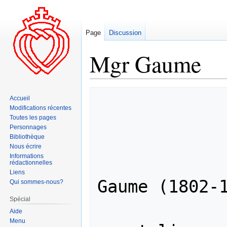
Page
Discussion
Mgr Gaume
Aller
Aller
Accueil
à
à
Modifications récentes
la
la
Toutes les pages
navigation
recherche
Personnages
Bibliothèque
Nous écrire
Informations
              
rédactionnelles
Liens
Gaume (1802-1
Qui sommes-nous?
Spécial
                   Pr
Aide
Menu