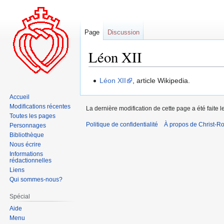
Page
Discussion
Léon XII
Aller
Aller
Léon XII
, article Wikipedia.
à
à
Accueil
la
la
Modifications récentes
La dernière modification de cette page a été faite
navigation
recherche
Toutes les pages
Politique de confidentialité
À propos de Christ-Ro
Personnages
Bibliothèque
Nous écrire
Informations
rédactionnelles
Liens
Qui sommes-nous?
Spécial
Aide
Menu