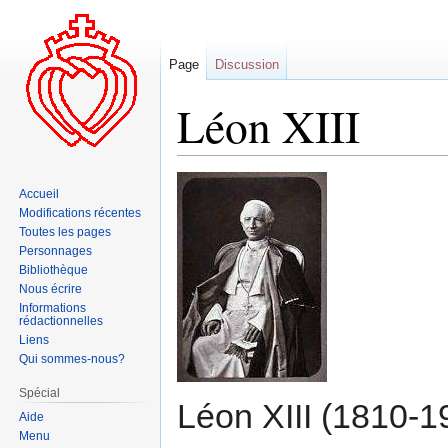
Page
Discussion
Léon XIII
Aller
Aller
Accueil
à
à
Modifications récentes
la
la
Toutes les pages
navigation
recherche
Personnages
Bibliothèque
Nous écrire
Informations
rédactionnelles
Liens
Qui sommes-nous?
Spécial
Léon XIII (1810-1
Aide
Menu