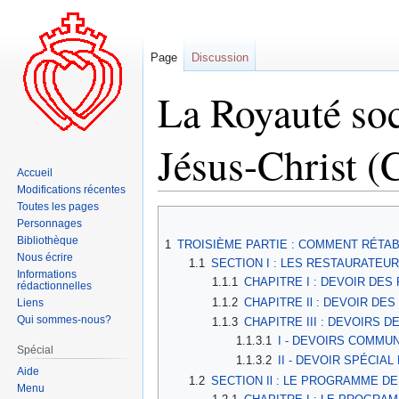
Page
Discussion
La Royauté soc
Jésus-Christ (
Accueil
Modifications récentes
Toutes les pages
Aller
Aller
Personnages
à
à
Bibliothèque
1
TROISIÈME PARTIE : COMMENT RÉTAB
la
la
Nous écrire
1.1
SECTION I : LES RESTAURATEU
navigation
recherche
Informations
1.1.1
CHAPITRE I : DEVOIR DE
rédactionnelles
1.1.2
CHAPITRE Il : DEVOIR DE
Liens
Qui sommes-nous?
1.1.3
CHAPITRE III : DEVOIRS D
1.1.3.1
I - DEVOIRS COMMUN
Spécial
1.1.3.2
II - DEVOIR SPÉCIAL
Aide
1.2
SECTION Il : LE PROGRAMME D
Menu