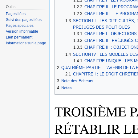
1.2.1
CHAPITRE I : LE PROGRA
Outils
1.2.2
CHAPITRE Il : LE PROGRAM
1.2.3
CHAPITRE III : LE PROGRA
Pages liées
Suivi des pages liées
1.3
SECTION III : LES DIFFICULTÉ
Pages spéciales
PRÉJUGÉS DES POLITIQUES
Version imprimable
1.3.1
CHAPITRE I : OBJECTIONS
Lien permanent
1.3.2
CHAPITRE Il : PRÉJUGÉS 
Informations sur la page
1.3.3
CHAPITRE III : OBJECTIO
1.4
SECTION IV : LES MODÈLES DE
1.4.1
CHAPITRE UNIQUE : LES 
2
QUATRIÈME PARTIE - L'AVENIR DE LA
2.1
CHAPITRE I : LE DROIT CHRÉT
3
Note des Editeurs
4
Notes
TROISIÈME 
RÉTABLIR L