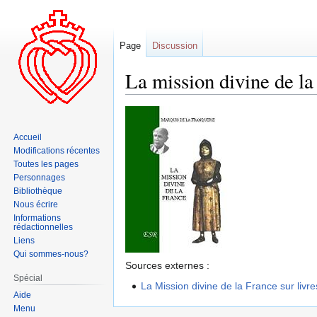
Page
Discussion
La mission divine de la
Aller
Aller
à
à
Accueil
la
la
Modifications récentes
navigation
recherche
Toutes les pages
Personnages
Bibliothèque
Nous écrire
Informations
rédactionnelles
Liens
Qui sommes-nous?
Sources externes :
Spécial
La Mission divine de la France sur liv
Aide
Menu