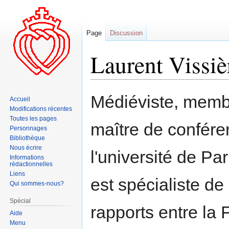
Page
Discussion
Laurent Vissiè
Aller
Aller
Médiéviste, membre
Accueil
à
à
Modifications récentes
la
la
Toutes les pages
maître de confére
navigation
recherche
Personnages
Bibliothèque
Nous écrire
l'université de Pa
Informations
rédactionnelles
Liens
est spécialiste de
Qui sommes-nous?
Spécial
rapports entre la F
Aide
Menu