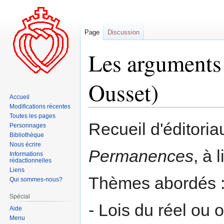
Page
Discussion
Les arguments 
Ousset)
Accueil
Modifications récentes
Toutes les pages
Aller
Aller
Recueil d'éditori
Personnages
à
à
Bibliothèque
la
la
Nous écrire
Permanences
, à 
navigation
recherche
Informations
rédactionnelles
Liens
Thèmes abordés : 
Qui sommes-nous?
Spécial
- Lois du réel ou 
Aide
Menu