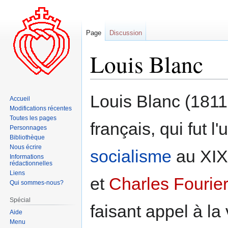
Page
Discussion
Louis Blanc
Aller
Aller
Louis Blanc (1811-
Accueil
à
à
Modifications récentes
la
la
Toutes les pages
français, qui fut l
navigation
recherche
Personnages
Bibliothèque
Nous écrire
socialisme
au XIXe
Informations
rédactionnelles
Liens
et
Charles Fourier
Qui sommes-nous?
Spécial
faisant appel à la
Aide
Menu