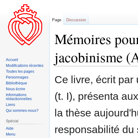
Page
Discussion
Mémoires pour 
jacobinisme (A
Accueil
Modifications récentes
Toutes les pages
Aller
Aller
Ce livre, écrit pa
Personnages
à
à
Bibliothèque
la
la
Nous écrire
(t. I), présenta a
navigation
recherche
Informations
rédactionnelles
Liens
la thèse aujourd'hu
Qui sommes-nous?
Spécial
responsabilité du
Aide
Menu