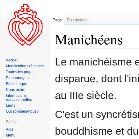
Page
Discussion
Manichéens
Aller
Aller
Le manichéisme es
Accueil
à
à
Modifications récentes
la
la
Toutes les pages
disparue, dont l'i
navigation
recherche
Personnages
Bibliothèque
Nous écrire
au IIIe siècle.
Informations
rédactionnelles
Liens
C'est un syncréti
Qui sommes-nous?
Spécial
bouddhisme et du 
Aide
Menu