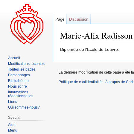
Page
Discussion
Marie-Alix Radisson
Aller
Aller
Diplômée de l'Ecole du Louvre.
à
à
Accueil
la
la
Modifications récentes
navigation
recherche
Toutes les pages
La dernière modification de cette page a été fa
Personnages
Bibliothèque
Politique de confidentialité
À propos de Chris
Nous écrire
Informations
rédactionnelles
Liens
Qui sommes-nous?
Spécial
Aide
Menu