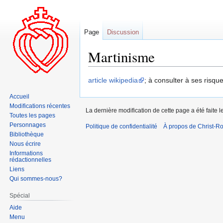
Page
Discussion
Martinisme
Aller
Aller
article wikipedia
; à consulter à ses risques
à
à
Accueil
la
la
Modifications récentes
La dernière modification de cette page a été faite le
navigation
recherche
Toutes les pages
Personnages
Politique de confidentialité
À propos de Christ-Ro
Bibliothèque
Nous écrire
Informations
rédactionnelles
Liens
Qui sommes-nous?
Spécial
Aide
Menu