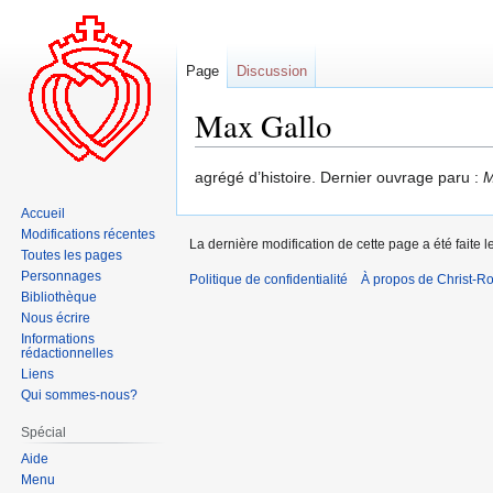
Page
Discussion
Max Gallo
Aller
Aller
agrégé d’histoire. Dernier ouvrage paru :
M
à
à
Accueil
la
la
Modifications récentes
La dernière modification de cette page a été faite
navigation
recherche
Toutes les pages
Personnages
Politique de confidentialité
À propos de Christ-Ro
Bibliothèque
Nous écrire
Informations
rédactionnelles
Liens
Qui sommes-nous?
Spécial
Aide
Menu