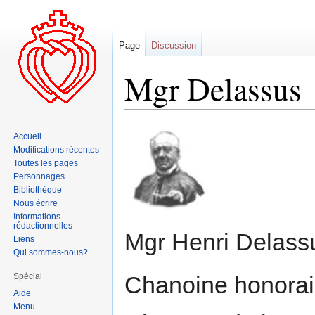
Page
Discussion
Mgr Delassus
Aller
Aller
Accueil
à
à
Modifications récentes
la
la
Toutes les pages
navigation
recherche
Personnages
Bibliothèque
Nous écrire
Informations
rédactionnelles
Mgr Henri Delass
Liens
Qui sommes-nous?
Spécial
Chanoine honorai
Aide
Menu