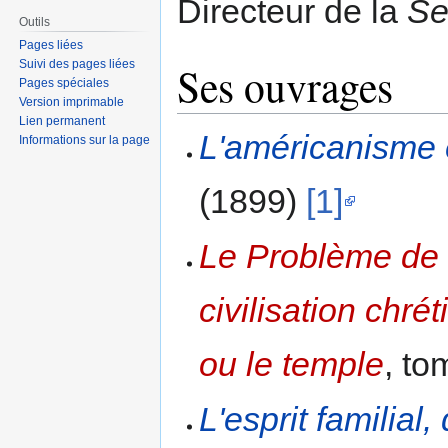
Directeur de la
Se
Outils
Pages liées
Suivi des pages liées
Ses ouvrages
Pages spéciales
Version imprimable
Lien permanent
L'américanisme e
Informations sur la page
(1899)
[1]
Le Problème de l
civilisation chré
ou le temple
, to
L'esprit familial,