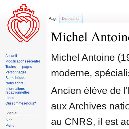
Page
Discussion
Michel Antoin
Aller
Aller
Michel Antoine (19
Accueil
à
à
Modifications récentes
la
la
Toutes les pages
moderne, spécialis
navigation
recherche
Personnages
Bibliothèque
Nous écrire
Ancien élève de l
Informations
rédactionnelles
Liens
aux Archives nati
Qui sommes-nous?
Spécial
au CNRS, il est a
Aide
Menu