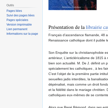
Outils
Pages liées
Suivi des pages liées
Pages spéciales
Version imprimable
Présentation de la
librairie c
Lien permanent
Informations sur la page
Français d’ascendance flamande, 48 ans
Renaissance catholique dont il publie l
Son Enquête sur la christianophobie es
antérieur, L’anticléricalisme de 1815 
bien son actualité. M. De J. définit un
spécialement les catholiques , à les fair
C’est l’objet de la première partie int
sexuelles jadis interdites, la banalisa
dépénalisé, mais comme un droit fonda
et la fidélité dans le mariage chrétien. D
catholiques eux-mêmes de se contenter d
Alors que René Rémond, dans ses entret