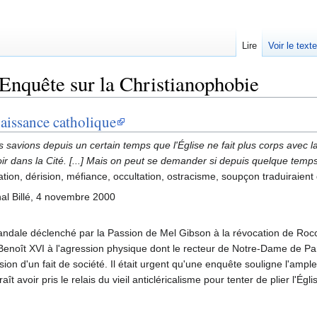
Lire
Voir le text
Enquête sur la Christianophobie
aissance catholique
 savions depuis un certain temps que l'Église ne fait plus corps avec la 
ir dans la Cité. [...] Mais on peut se demander si depuis quelque temps
tion, dérision, méfiance, occultation, ostracisme, soupçon traduiraient
al Billé, 4 novembre 2000
ndale déclenché par la Passion de Mel Gibson à la révocation de Rocco Bu
enoît XVI à l'agression physique dont le recteur de Notre-Dame de Paris a
ion d'un fait de société. Il était urgent qu'une enquête souligne l'am
raît avoir pris le relais du vieil anticléricalisme pour tenter de plier l'