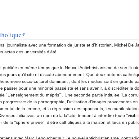
atholique
, journaliste avec une formation de juriste et d’historien, Michel De 
es actes des universités d’été.
t publiée en même temps que le Nouvel Antichristianisme de son illust
à nos jours qu’il cite et discute abondamment. Que deux auteurs catho
 phénomène socio-culturel dominant , dont les médias sont en grande par
e passer pour une minorité passéiste et sans avenir, à discréditer la doct
itulée “L’enseignement du mépris” . Une seconde partie intitulée “La co
tion progressive de la pornographie, l’utilisation d’images provocantes e
mental de la femme, et la répression des opposants, les manifestation
iverses initiatives, au nom de la laïcité, tendent à interdire toute “visibil
e la “sphère privée”, d’être catholiques à la maison et laïcs en public,
iens avec Marc Leboucher sur Le nouvel antichristianisme, contradicteu