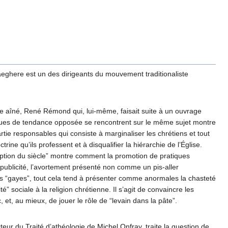
Jaeghere est un des dirigeants du mouvement traditionaliste
re aîné, René Rémond qui, lui-même, faisait suite à un ouvrage
liques de tendance opposée se rencontrent sur le même sujet montre
tie responsables qui consiste à marginaliser les chrétiens et tout
rine qu’ils professent et à disqualifier la hiérarchie de l’Église.
rruption du siècle” montre comment la promotion de pratiques
n publicité, l’avortement présenté non comme un pis-aller
s “gayes”, tout cela tend à présenter comme anormales la chasteté
ité” sociale à la religion chrétienne. Il s’agit de convaincre les
 et, au mieux, de jouer le rôle de “levain dans la pâte”.
r du Traité d’athéologie de Michel Onfray, traite la question de