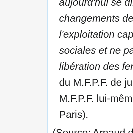
aujourd'hui se di
changements de m
l'exploitation cap
sociales et ne p
libération des f
du M.F.P.F. de ju
M.F.P.F. lui-mê
Paris).
(Source: Arnaud d