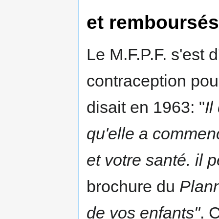
et remboursés
Le M.F.P.F. s'est d
contraception pour
disait en 1963: "
Il
qu'elle a commenc
et votre santé. il 
brochure du
Plann
de vos enfants"
. 