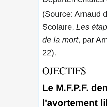
(Source: Arnaud d
Scolaire,
Les étap
de la mort
, par Ar
22).
OJECTIFS
Le M.F.P.F. de
l'avortement l