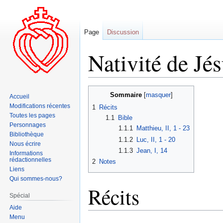
Page
Discussion
Nativité de Jé
Aller
Aller
Sommaire
Accueil
à
à
Modifications récentes
1
Récits
la
la
Toutes les pages
1.1
Bible
navigation
recherche
Personnages
1.1.1
Matthieu, II, 1 - 23
Bibliothèque
1.1.2
Luc, II, 1 - 20
Nous écrire
1.1.3
Jean, I, 14
Informations
rédactionnelles
2
Notes
Liens
Qui sommes-nous?
Récits
Spécial
Aide
Menu