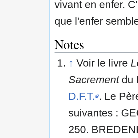
vivant en enfer. C
que l'enfer sembl
Notes
↑
Voir le livre
L
Sacrement
du 
D.F.T.
. Le Pèr
suivantes : G
250. BREDENBA