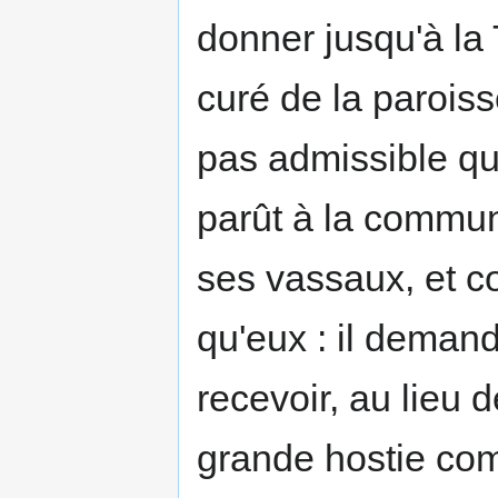
donner jusqu'à la T
curé de la paroisse
pas admis­sible q
parût à la com­mun
ses vassaux, et 
qu'eux : il demand
recevoir, au lieu d
grande hostie co