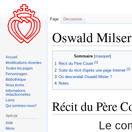
Page
Discussion
Oswald Milser
Aller
Aller
Sommaire
Accueil
à
à
[1]
Modifications récentes
1
Récit du Père Couet
la
la
Toutes les pages
[2]
2
Suite du récit d'après une page Internet
navigation
recherche
Personnages
3
Où descendait Oswald Misler ?
Bibliothèque
4
Notes
Nous écrire
Informations
rédactionnelles
Récit du Père C
Liens
Qui sommes-nous?
Spécial
Le com
Aide
Menu