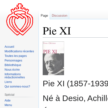
Page
Discussion
Pie XI
Aller
Aller
Accueil
à
à
Modifications récentes
la
la
Toutes les pages
navigation
recherche
Personnages
Bibliothèque
Nous écrire
Informations
rédactionnelles
Pie XI (1857-1939
Liens
Qui sommes-nous?
Spécial
Né à Desio, Achill
Aide
Menu