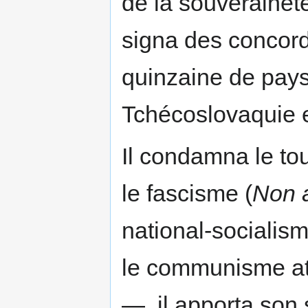
de la souveraineté
signa des concor
quinzaine de pays,
Tchécoslovaquie et
Il condamna le tou
le fascisme (
Non 
national-socialism
le communisme at
—, il apporta son