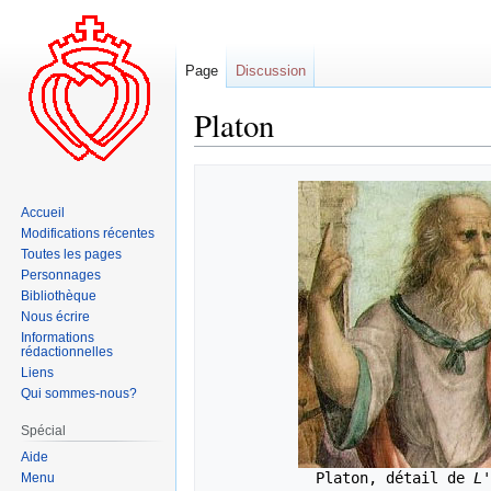
Page
Discussion
Platon
Aller
Aller
à
à
Accueil
la
la
Modifications récentes
navigation
recherche
Toutes les pages
Personnages
Bibliothèque
Nous écrire
Informations
rédactionnelles
Liens
Qui sommes-nous?
Spécial
Aide
            Platon, détail de 
L'
Menu