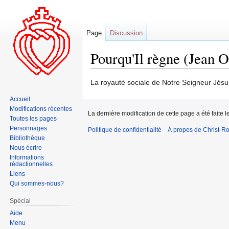
Page
Discussion
Pourqu'Il règne (Jean O
Aller
Aller
La royauté sociale de Notre Seigneur Jésus
à
à
Accueil
la
la
Modifications récentes
La dernière modification de cette page a été faite 
navigation
recherche
Toutes les pages
Personnages
Politique de confidentialité
À propos de Christ-Ro
Bibliothèque
Nous écrire
Informations
rédactionnelles
Liens
Qui sommes-nous?
Spécial
Aide
Menu